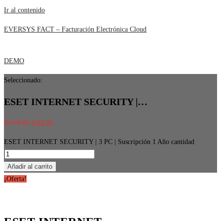
Ir al contenido
EVERSYS FACT – Facturación Electrónica Cloud
DEMO
Seleccionado:
ESET INTERNET SECURITY |…
S/
179.00
S/
90.00
ESET INTERNET SECURITY | 3 PC | Suscripción 1 Año cantidad
Añadir al carrito
¡Oferta!