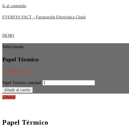
Ir al contenido
EVERSYS FACT – Facturación Electrónica Cloud
DEMO
Seleccionado:
Papel Térmico
S/
199.00
S/
99.00
Papel Térmico cantidad
Añadir al carrito
¡Oferta!
Papel Térmico