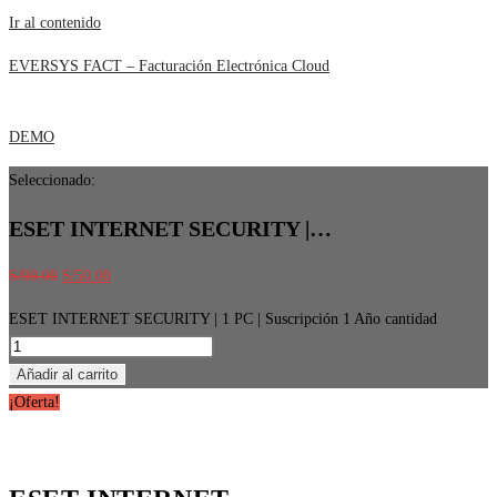
Ir al contenido
EVERSYS FACT – Facturación Electrónica Cloud
DEMO
Seleccionado:
ESET INTERNET SECURITY |…
S/
99.00
S/
50.00
ESET INTERNET SECURITY | 1 PC | Suscripción 1 Año cantidad
Añadir al carrito
¡Oferta!